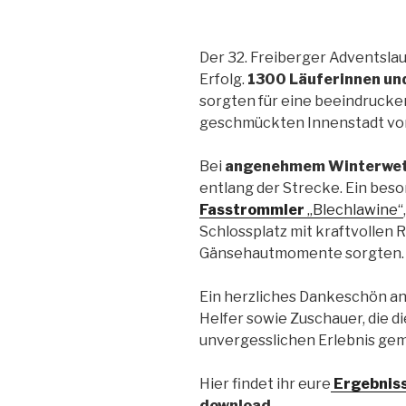
Der 32. Freiberger Adventslauf
Erfolg.
1300 Läuferinnen un
sorgten für eine beeindrucken
geschmückten Innenstadt von
Bei
angenehmem Winterwet
entlang der Strecke. Ein beso
Fasstrommler
„Blechlawine“
Schlossplatz mit kraftvollen
Gänsehautmomente sorgten.
Ein herzliches Dankeschön an
Helfer sowie Zuschauer, die d
unvergesslichen Erlebnis ge
Hier findet ihr eure
Ergebnis
download.