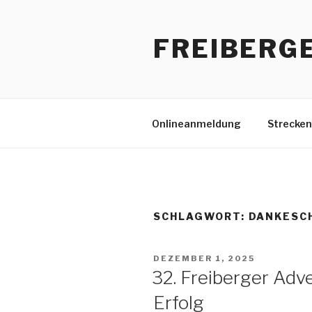
Zum
Inhalt
FREIBERG
springen
Onlineanmeldung
Strecken
SCHLAGWORT:
DANKESC
VERÖFFENTLICHT
DEZEMBER 1, 2025
AM
32. Freiberger Adve
Erfolg