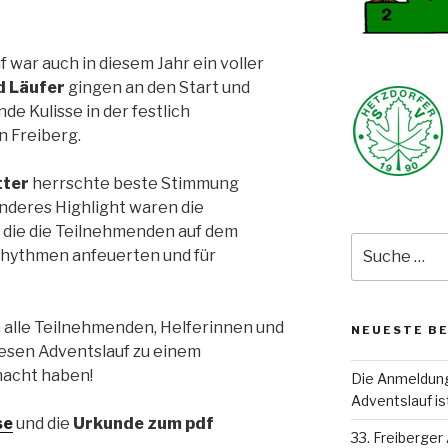
 war auch in diesem Jahr ein voller
d Läufer
gingen an den Start und
de Kulisse in der festlich
 Freiberg.
ter
herrschte beste Stimmung
nderes Highlight waren die
, die die Teilnehmenden auf dem
Suche
 Rhythmen anfeuerten und für
nach:
 alle Teilnehmenden, Helferinnen und
NEUESTE B
iesen Adventslauf zu einem
macht haben!
Die Anmeldung 
Adventslauf is
se
und die
Urkunde zum pdf
33. Freiberge