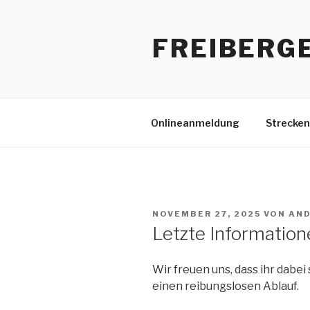
Zum
Inhalt
FREIBERG
springen
Onlineanmeldung
Strecken
VERÖFFENTLICHT
NOVEMBER 27, 2025
VON
AND
AM
Letzte Information
Wir freuen uns, dass ihr dabei 
einen reibungslosen Ablauf.