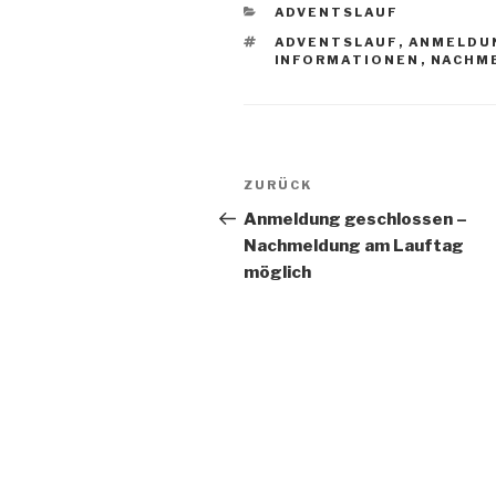
KATEGORIEN
ADVENTSLAUF
SCHLAGWÖRTER
ADVENTSLAUF
,
ANMELDU
INFORMATIONEN
,
NACHM
Beitragsnavigation
Vorheriger
ZURÜCK
Beitrag
Anmeldung geschlossen –
Nachmeldung am Lauftag
möglich