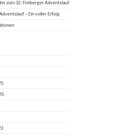
der zum 32. Freiberger Adventslauf
Adventslauf – Ein voller Erfolg
ationen
25
25
23