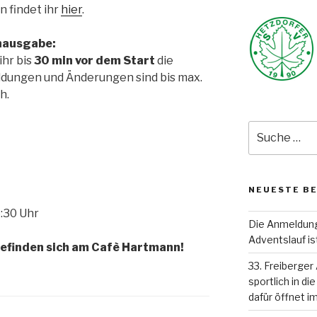
n findet ihr
hier
.
nausgabe:
ihr bis
30 min vor dem Start
die
dungen und Änderungen sind bis max.
h.
Suche
nach:
NEUESTE B
6:30 Uhr
Die Anmeldung 
Adventslauf is
 befinden sich am Cafè Hartmann!
33. Freiberge
sportlich in d
dafür öffnet i